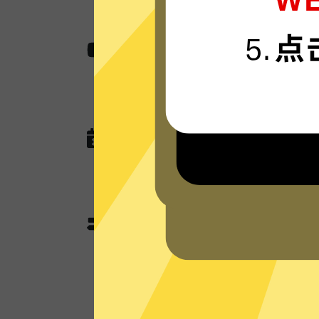
航。
无国界内容
使用科学上网工具助您快速访问各种网站
作，娱乐看视频还是玩游戏。
无任何网络或连接记录
科学上网工具现在没有未来也不会记
DNS查询，以及任何可以用于识别跟
科学上网工具分流模式和
科学上网工具独有的分流模式会智能
其使用加速功能；不需要加速的本地
用本地网络来优化网速。全局模式则