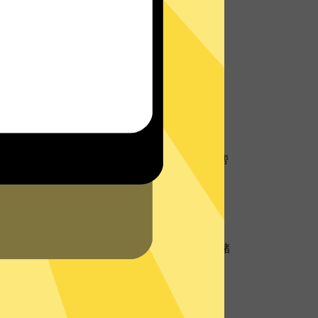
址
地理位置信息，防止个人数据以及网络活动跟
线客服将会在网站或者App内为您提供实时帮
的
支持中心
查看常见问题。
硬盘服务器
硬盘服务器技术，所有数据仅在内存中，不存储
务器再次确保您的隐私数据不被存储。