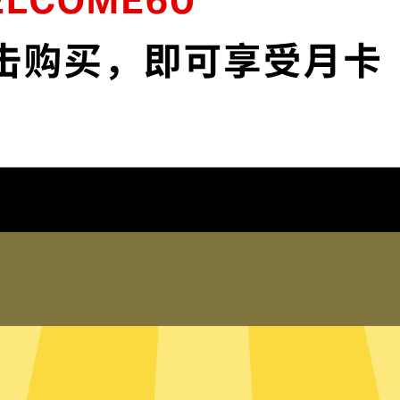
络安全。
保护您的IP地
, app和服务。不论你是工
保护您的IP地址以及
踪。
在线客服
录任何登录历史，网络活动，
科学上网工具的真人在
踪您的信息。
助。您也可以到我们
全局模式
只有内存的无
判断需要加速的网络流量，并为
科学上网工具采用无
流量，比如百度或者美团，则使
在硬盘内。无硬盘服
所有流量都走科学上网工具。