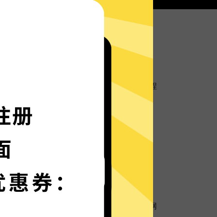
有科学上网工具服务器部署实时速度优化的神程
如火箭般神速。
种语言界面，更多语言增加中。
保护
用超强数据防泄漏机制，保护您的个人隐私和网